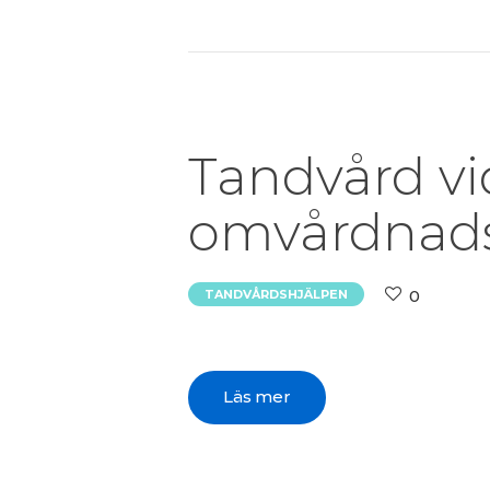
Tandvård vid
omvårdnad
0
TANDVÅRDSHJÄLPEN
Läs mer