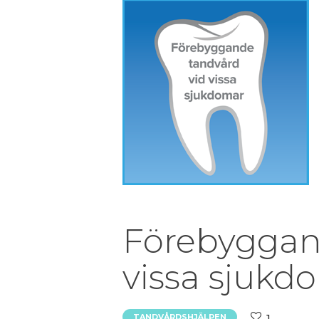
Förebyggan
vissa sjukd
1
TANDVÅRDSHJÄLPEN