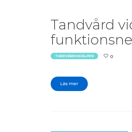
Tandvård v
funktionsne
0
TANDVÅRDSHJÄLPEN
Läs mer