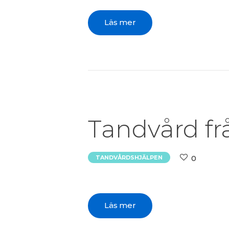
Läs mer
Tandvård fr
0
TANDVÅRDSHJÄLPEN
Läs mer