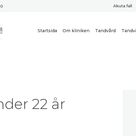
STARTSIDA
Akuta fall
00
OM KLINIKEN
Startsida
Om kliniken
Tandvård
Tandv
TANDVÅRD
TANDVÅRDSSTÖ
D
KONTAKT
der 22 år